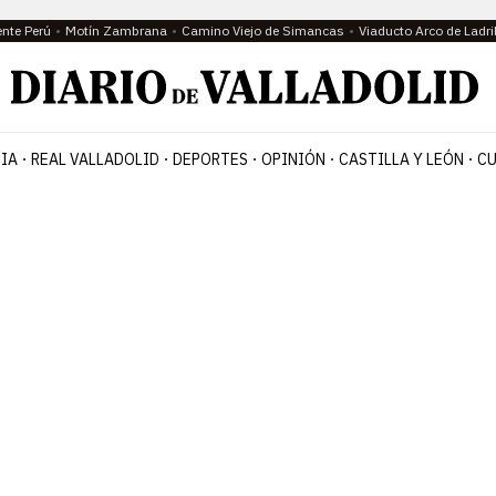
ente Perú
Motín Zambrana
Camino Viejo de Simancas
Viaducto Arco de Ladri
IA
REAL VALLADOLID
DEPORTES
OPINIÓN
CASTILLA Y LEÓN
CU