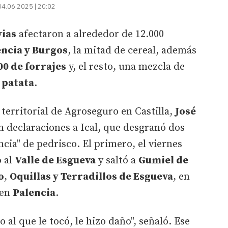
04.06.2025 | 20:02
vias
afectaron a alrededor de 12.000
encia y Burgos
, la mitad de cereal, además
00 de forrajes
y, el resto, una mezcla de
a patata
.
r territorial de Agroseguro en Castilla,
José
en declaraciones a Ical, que desgranó dos
cia" de pedrisco. El primero, el viernes
o al
Valle de Esgueva
y saltó a
Gumiel de
o
,
Oquillas y Terradillos de Esgueva
, en
 en
Palencia
.
 al que le tocó, le hizo daño", señaló. Ese