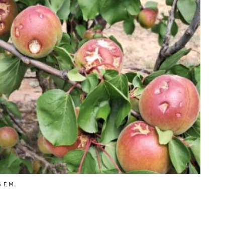
s
E.M.