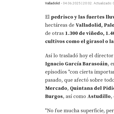
Valladolid
04.06.2025 | 20:02
Actualizado:
El
pedrisco y las fuertes llu
hectáreas de
Valladolid, Pal
de otras
1.300 de viñedo, 1.4
cultivos como el girasol o l
Así lo trasladó hoy el directo
Ignacio García Barasoáin
, 
episodios "con cierta importan
pasado, que afectó sobre tod
Mercado
,
Quintana del Pidi
Burgos
, así como
Astudillo
,
"No fue mucha superficie, pero