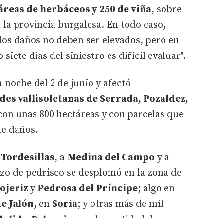
áreas de herbáceos y 250 de viña
, sobre
n la provincia burgalesa. En todo caso,
"los daños no deben ser elevados, pero en
 siete días del siniestro es difícil evaluar".
 noche del 2 de junio y afectó
des vallisoletanas de Serrada, Pozaldez,
 con unas 800 hectáreas y con parcelas que
de daños.
a
Tordesillas
, a
Medina del Campo
y a
azo de pedrisco se desplomó en la zona de
ojeriz
y
Pedrosa del Príncipe
; algo en
e Jalón
, en
Soria
; y otras más de mil