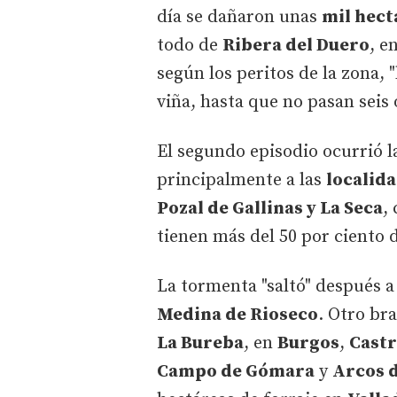
día se dañaron unas
mil hect
todo de
Ribera del Duero
, e
según los peritos de la zona, 
viña, hasta que no pasan seis o
El segundo episodio ocurrió la
principalmente a las
localida
Pozal de Gallinas y La Seca
,
tienen más del 50 por ciento 
La tormenta "saltó" después 
Medina de Rioseco
. Otro br
La Bureba
, en
Burgos
,
Castr
Campo de Gómara
y
Arcos d