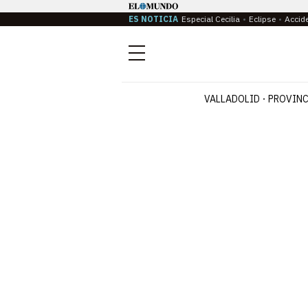
ES NOTICIA
Especial Cecilia
Eclipse
Accid
Menú
VALLADOLID
PROVINC