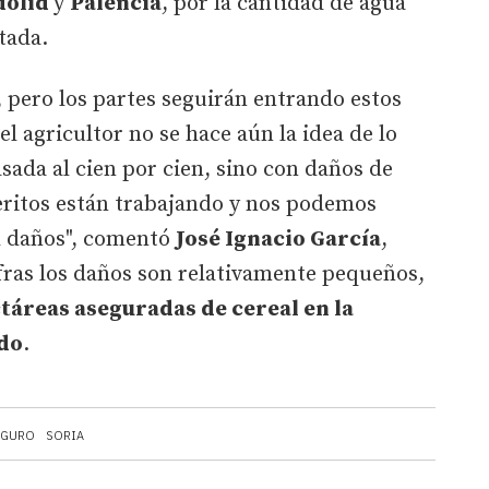
dolid
y
Palencia
, por la cantidad de agua
tada.
y, pero los partes seguirán entrando estos
l agricultor no se hace aún la idea de lo
sada al cien por cien, sino con daños de
eritos están trabajando y nos podemos
el daños", comentó
José Ignacio García
,
ifras los daños son relativamente pequeños,
ctáreas aseguradas de cereal en la
edo
.
EGURO
SORIA