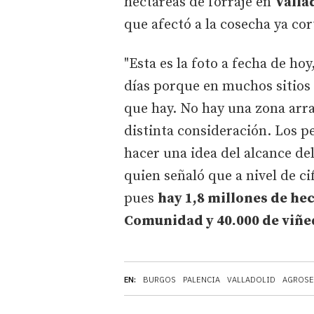
hectáreas de forraje en
Valla
que afectó a la cosecha ya cor
"Esta es la foto a fecha de ho
días porque en muchos sitios e
que hay. No hay una zona arra
distinta consideración. Los p
hacer una idea del alcance d
quien señaló que a nivel de c
pues
hay 1,8 millones de he
Comunidad y 40.000 de viñ
EN:
BURGOS
PALENCIA
VALLADOLID
AGROS