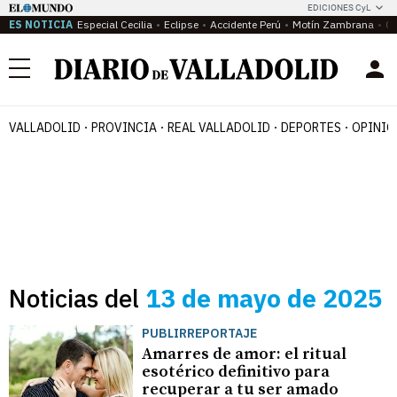
EDICIONES CyL
ES NOTICIA
Especial Cecilia
Eclipse
Accidente Perú
Motín Zambrana
Ca
Menú
VALLADOLID
PROVINCIA
REAL VALLADOLID
DEPORTES
OPINIÓ
Noticias del
13 de mayo de 2025
PUBLIRREPORTAJE
Amarres de amor: el ritual
esotérico definitivo para
recuperar a tu ser amado