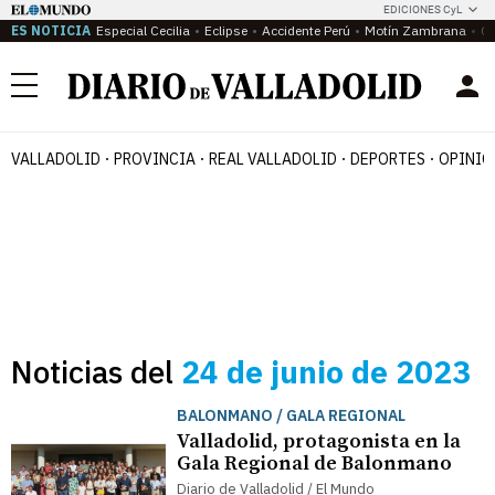
EDICIONES CyL
ES NOTICIA
Especial Cecilia
Eclipse
Accidente Perú
Motín Zambrana
Ca
Menú
VALLADOLID
PROVINCIA
REAL VALLADOLID
DEPORTES
OPINIÓ
Noticias del
24 de junio de 2023
BALONMANO / GALA REGIONAL
Valladolid, protagonista en la
Gala Regional de Balonmano
Diario de Valladolid / El Mundo