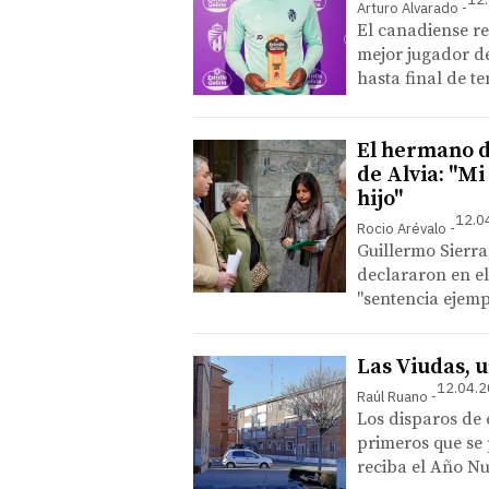
Arturo Alvarado
El canadiense r
mejor jugador de
hasta final de 
El hermano d
de Alvia: "Mi
hijo"
12.0
Rocio Arévalo
Guillermo Sierra
declararon en el
"sentencia ejemp
Las Viudas, u
12.04.2
Raúl Ruano
Los disparos de
primeros que se 
reciba el Año Nu