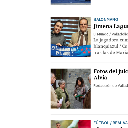
BALONMANO
Jimena Lagun
El Mundo / Valladoli
La jugadora cum
blanquiazul / Cu
tras las de Marí
Fotos del jui
Alvia
Redacción de Vallad
FÚTBOL / REAL V