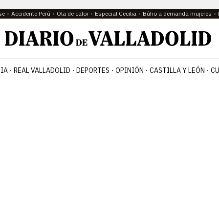
se
Accidente Perú
Ola de calor
Especial Cecilia
Búho a demanda mujeres
IA
REAL VALLADOLID
DEPORTES
OPINIÓN
CASTILLA Y LEÓN
CU