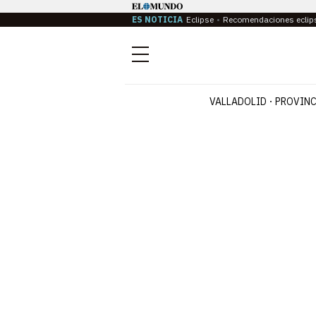
ES NOTICIA
Eclipse
Recomendaciones eclip
Menú
VALLADOLID
PROVINC