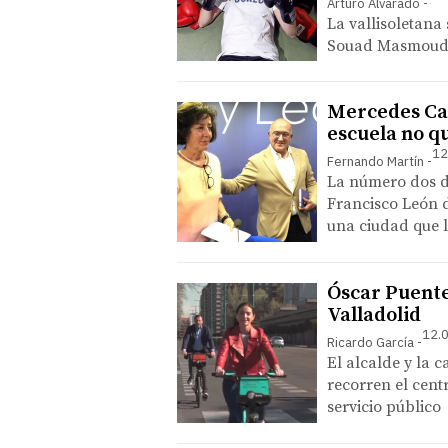
Arturo Alvarado
La vallisoletana
Souad Masmoudi 
Mercedes Can
escuela no q
12
Fernando Martín
La número dos de
Francisco León d
una ciudad que l
Óscar Puente
Valladolid
12.0
Ricardo García
El alcalde y la 
recorren el cent
servicio público