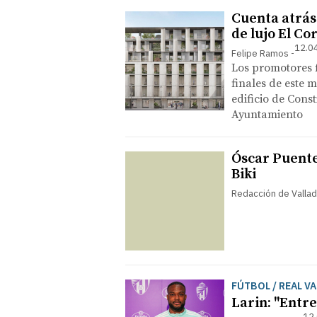
Cuenta atrás
de lujo El Co
12.0
Felipe Ramos
Los promotores f
finales de este m
edificio de Const
Ayuntamiento
Óscar Puente
Biki
Redacción de Vallad
FÚTBOL / REAL V
Larin: "Entr
12.