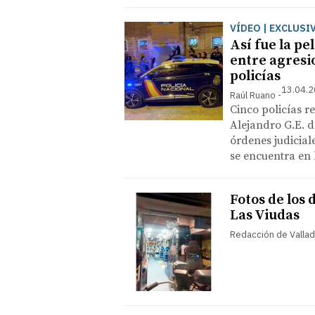
VÍDEO | EXCLUSI
Así fue la pe
entre agresio
policías
13.04.2
Raúl Ruano
Cinco policías r
Alejandro G.E. 
órdenes judicial
se encuentra en 
Fotos de los
Las Viudas
Redacción de Vallad