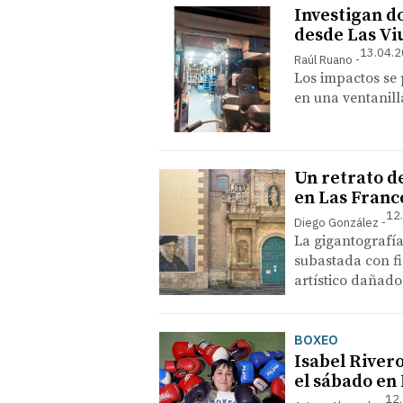
Investigan d
desde Las Vi
13.04.2
Raúl Ruano
Los impactos se 
en una ventanill
Un retrato d
en Las Franc
12
Diego González
La gigantografí
subastada con fi
artístico dañado
BOXEO
Isabel River
el sábado en
12.