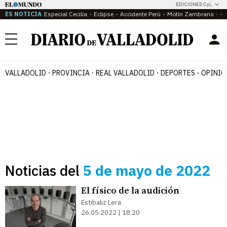
EDICIONES CyL
ES NOTICIA
Especial Cecilia
Eclipse
Accidente Perú
Motín Zambrana
Ca
Menú
VALLADOLID
PROVINCIA
REAL VALLADOLID
DEPORTES
OPINIÓ
Noticias del
5 de mayo de 2022
El físico de la audición
Estibaliz Lera
26.05.2022 | 18:20