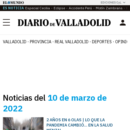
EDICIONES CyL
ES NOTICIA
Especial Cecilia
Eclipse
Accidente Perú
Motín Zambrana
Ca
Menú
VALLADOLID
PROVINCIA
REAL VALLADOLID
DEPORTES
OPINIÓ
Noticias del
10 de marzo de
2022
2 AÑOS EN 6 OLAS | LO QUE LA
PANDEMIA CAMBIÓ... EN LA SALUD