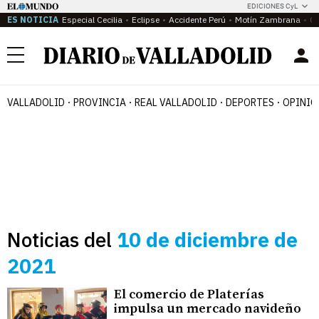
EDICIONES CyL
ES NOTICIA
Especial Cecilia
Eclipse
Accidente Perú
Motín Zambrana
Ca
Menú
VALLADOLID
PROVINCIA
REAL VALLADOLID
DEPORTES
OPINIÓ
Noticias del
10 de diciembre de
2021
El comercio de Platerías
impulsa un mercado navideño