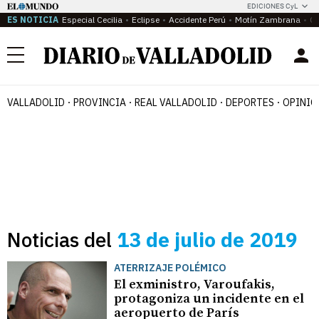
EDICIONES CyL
ES NOTICIA
Especial Cecilia
Eclipse
Accidente Perú
Motín Zambrana
Ca
Menú
VALLADOLID
PROVINCIA
REAL VALLADOLID
DEPORTES
OPINIÓ
Noticias del
13 de julio de 2019
ATERRIZAJE POLÉMICO
El exministro, Varoufakis,
protagoniza un incidente en el
aeropuerto de París