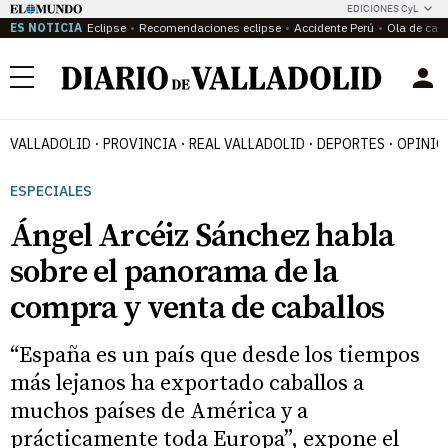
EDICIONES CyL
ES NOTICIA
Eclipse
Recomendaciones eclipse
Accidente Perú
Ola de calo
Menú
VALLADOLID
PROVINCIA
REAL VALLADOLID
DEPORTES
OPINIÓ
ESPECIALES
Ángel Arcéiz Sánchez habla
sobre el panorama de la
compra y venta de caballos
“España es un país que desde los tiempos
más lejanos ha exportado caballos a
muchos países de América y a
prácticamente toda Europa”, expone el