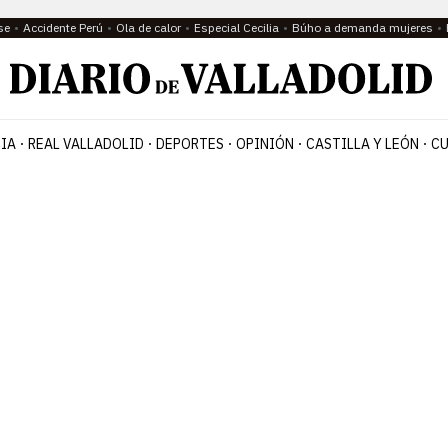
se
Accidente Perú
Ola de calor
Especial Cecilia
Búho a demanda mujeres
IA
REAL VALLADOLID
DEPORTES
OPINIÓN
CASTILLA Y LEÓN
CU