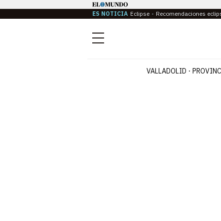
ES NOTICIA
Eclipse
Recomendaciones eclip
Menú
VALLADOLID
PROVINC