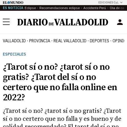
EDICIONES CyL
ES NOTICIA
Eclipse
Recomendaciones eclipse
Accidente Perú
Ola de calo
Menú
VALLADOLID
PROVINCIA
REAL VALLADOLID
DEPORTES
OPINIÓ
ESPECIALES
¿Tarot sí o no? ¿tarot sí o no
gratis? ¿Tarot del sí o no
certero que no falla online en
2022?
¿Tarot sí o no? ¿tarot sí o no gratis? ¿Tarot
sí o no certero que no falla y es bueno y de
calidad recomendado? El tarot del sí o no,