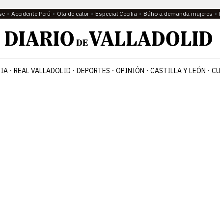
se
Accidente Perú
Ola de calor
Especial Cecilia
Búho a demanda mujeres
IA
REAL VALLADOLID
DEPORTES
OPINIÓN
CASTILLA Y LEÓN
CU