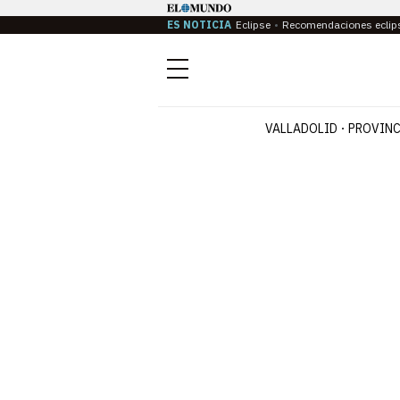
ES NOTICIA
Eclipse
Recomendaciones eclip
Menú
VALLADOLID
PROVINC