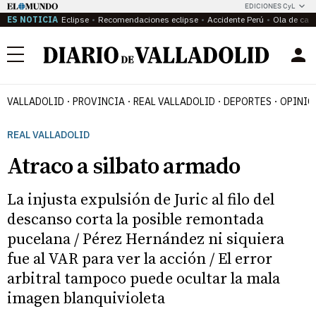
EDICIONES CyL
ES NOTICIA
Eclipse
Recomendaciones eclipse
Accidente Perú
Ola de calo
Menú
VALLADOLID
PROVINCIA
REAL VALLADOLID
DEPORTES
OPINIÓ
REAL VALLADOLID
Atraco a silbato armado
La injusta expulsión de Juric al filo del
descanso corta la posible remontada
pucelana / Pérez Hernández ni siquiera
fue al VAR para ver la acción / El error
arbitral tampoco puede ocultar la mala
imagen blanquivioleta