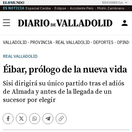
EDICIONES CyL
ES NOTICIA
Especial Cecilia
Eclipse
Accidente Perú
Motín Zambrana
Ca
Menú
VALLADOLID
PROVINCIA
REAL VALLADOLID
DEPORTES
OPINIÓ
REAL VALLADOLID
Éibar, prólogo de la nueva vida
Sisi dirigirá su único partido tras el adiós
de Almada y antes de la llegada de un
sucesor por elegir
Facebook
Twitter
Whatsapp
Telegram
Copiar
enlace