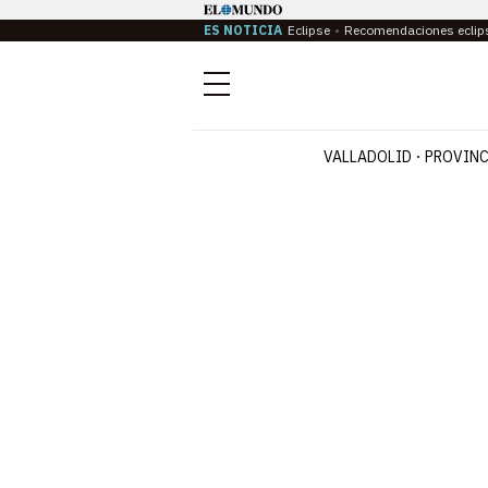
ES NOTICIA
Eclipse
Recomendaciones eclip
Menú
VALLADOLID
PROVINC