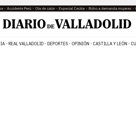
se
Accidente Perú
Ola de calor
Especial Cecilia
Búho a demanda mujeres
IA
REAL VALLADOLID
DEPORTES
OPINIÓN
CASTILLA Y LEÓN
CU