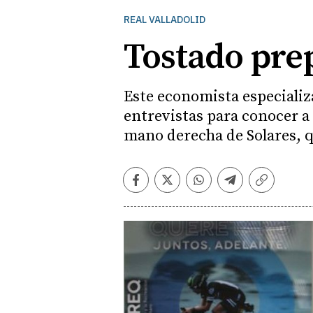
REAL VALLADOLID
Tostado prep
Este economista especializ
entrevistas para conocer a l
mano derecha de Solares, q
Facebook
Twitter
Whatsapp
Telegram
Copiar
enlace