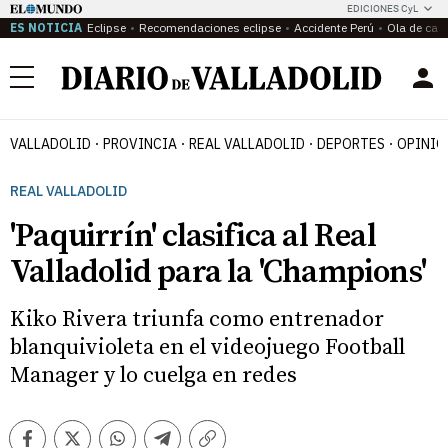
EDICIONES CyL
ES NOTICIA
Eclipse
Recomendaciones eclipse
Accidente Perú
Ola de calo
Menú
VALLADOLID
PROVINCIA
REAL VALLADOLID
DEPORTES
OPINIÓ
REAL VALLADOLID
'Paquirrín' clasifica al Real
Valladolid para la 'Champions'
Kiko Rivera triunfa como entrenador
blanquivioleta en el videojuego Football
Manager y lo cuelga en redes
Facebook
Twitter
Whatsapp
Telegram
Copiar