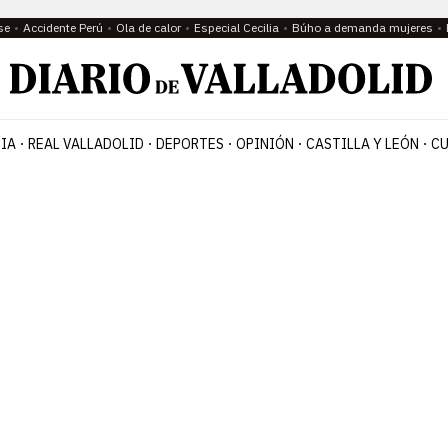
se
Accidente Perú
Ola de calor
Especial Cecilia
Búho a demanda mujeres
IA
REAL VALLADOLID
DEPORTES
OPINIÓN
CASTILLA Y LEÓN
CU