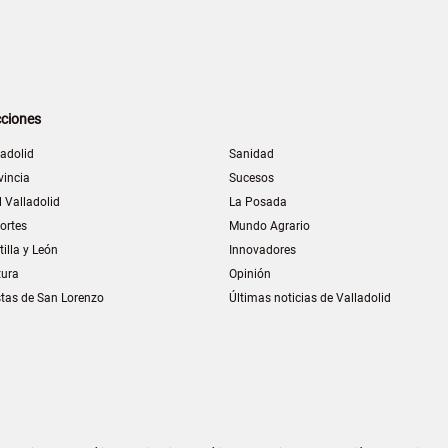
ciones
ladolid
Sanidad
vincia
Sucesos
l Valladolid
La Posada
ortes
Mundo Agrario
tilla y León
Innovadores
tura
Opinión
stas de San Lorenzo
Últimas noticias de Valladolid