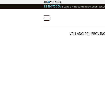
ES NOTICIA
Eclipse
Recomendaciones eclip
Menú
VALLADOLID
PROVINC