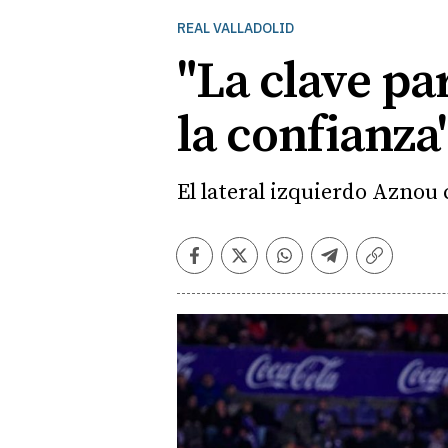
REAL VALLADOLID
"La clave pa
la confianza
El lateral izquierdo Aznou 
Facebook
Twitter
Whatsapp
Telegram
Copiar
enlace