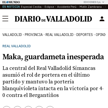
EDICIONES CyL
ES NOTICIA
Especial Cecilia
Eclipse
Accidente Perú
Motín Zambrana
Ca
Menú
VALLADOLID
PROVINCIA
REAL VALLADOLID
DEPORTES
OPINIÓ
REAL VALLADOLID
Maka, guardameta inesperada
La central del Real Valladolid Simancas
asumió el rol de portera en el último
partido y mantuvo la portería
blanquivioleta intacta en la victoria por 4-
0 contra el Bergantiños