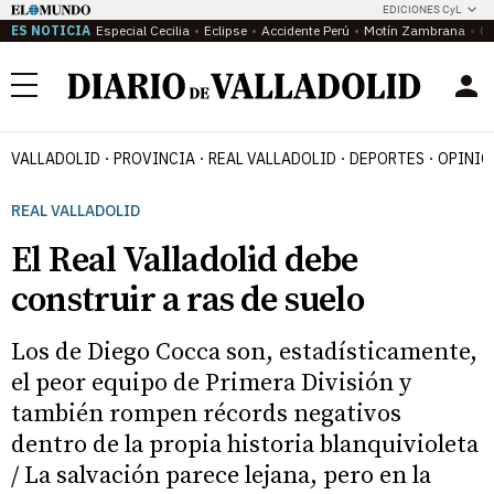
EDICIONES CyL
ES NOTICIA
Especial Cecilia
Eclipse
Accidente Perú
Motín Zambrana
Ca
Menú
VALLADOLID
PROVINCIA
REAL VALLADOLID
DEPORTES
OPINIÓ
REAL VALLADOLID
El Real Valladolid debe
construir a ras de suelo
Los de Diego Cocca son, estadísticamente,
el peor equipo de Primera División y
también rompen récords negativos
dentro de la propia historia blanquivioleta
/ La salvación parece lejana, pero en la