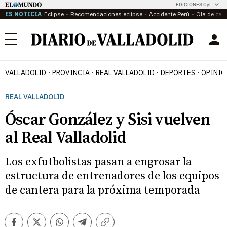
EDICIONES CyL
ES NOTICIA
Eclipse
Recomendaciones eclipse
Accidente Perú
Ola de calo
Menú
VALLADOLID
PROVINCIA
REAL VALLADOLID
DEPORTES
OPINIÓ
REAL VALLADOLID
Óscar González y Sisi vuelven
al Real Valladolid
Los exfutbolistas pasan a engrosar la
estructura de entrenadores de los equipos
de cantera para la próxima temporada
Facebook
Twitter
Whatsapp
Telegram
Copiar