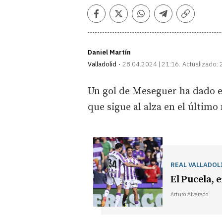
Facebook
Twitter
Whatsapp
Telegram
Copiar
enlace
Daniel Martín
Valladolid
28.04.2024 | 21:16
Actualizado:
Un gol de Meseguer ha dado el
que sigue al alza en el último
REAL VALLADOL
El Pucela, e
Arturo Alvarado