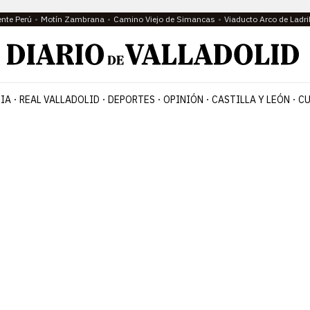
ente Perú
Motín Zambrana
Camino Viejo de Simancas
Viaducto Arco de Ladri
IA
REAL VALLADOLID
DEPORTES
OPINIÓN
CASTILLA Y LEÓN
CU