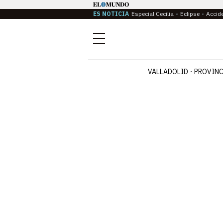
ES NOTICIA
Especial Cecilia
Eclipse
Accid
Menú
VALLADOLID
PROVINC