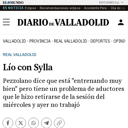
EDICIONES CyL
ES NOTICIA
Eclipse
Recomendaciones eclipse
Accidente Perú
Ola de calo
Menú
VALLADOLID
PROVINCIA
REAL VALLADOLID
DEPORTES
OPINIÓ
REAL VALLADOLID
Lío con Sylla
Pezzolano dice que está "entrenando muy
bien" pero tiene un problema de aductores
que le hizo retirarse de la sesión del
miércoles y ayer no trabajó
Facebook
Twitter
Whatsapp
Telegram
Copiar