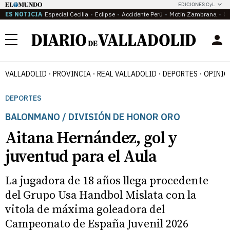
EDICIONES CyL
ES NOTICIA
Especial Cecilia
Eclipse
Accidente Perú
Motín Zambrana
Ca
Menú
VALLADOLID
PROVINCIA
REAL VALLADOLID
DEPORTES
OPINIÓ
DEPORTES
BALONMANO / DIVISIÓN DE HONOR ORO
Aitana Hernández, gol y
juventud para el Aula
La jugadora de 18 años llega procedente
del Grupo Usa Handbol Mislata con la
vitola de máxima goleadora del
Campeonato de España Juvenil 2026