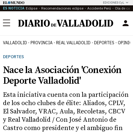
EDICIONES CyL
ES NOTICIA
Eclipse
Recomendaciones eclipse
Accidente Perú
Ola de calo
Menú
VALLADOLID
PROVINCIA
REAL VALLADOLID
DEPORTES
OPINIÓ
DEPORTES
Nace la Asociación 'Conexión
Deporte Valladolid'
Esta iniciativa cuenta con la participación
de los ocho clubes de élite: Aliados, CPLV,
El Salvador, VRAC, Aula, Recoletas, CBCV
y Real Valladolid / Con José Antonio de
Castro como presidente y el ambiguo fin