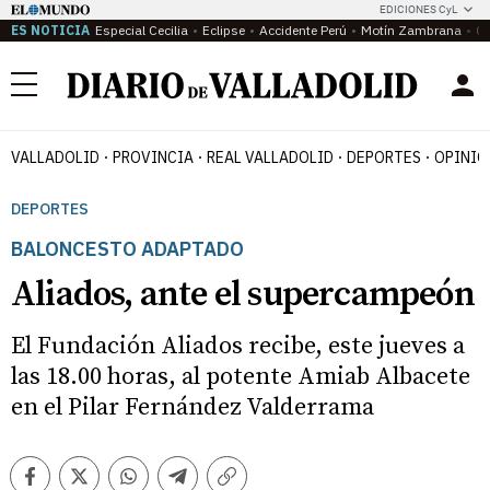
EDICIONES CyL
ES NOTICIA
Especial Cecilia
Eclipse
Accidente Perú
Motín Zambrana
Ca
Menú
VALLADOLID
PROVINCIA
REAL VALLADOLID
DEPORTES
OPINIÓ
DEPORTES
BALONCESTO ADAPTADO
Aliados, ante el supercampeón
El Fundación Aliados recibe, este jueves a
las 18.00 horas, al potente Amiab Albacete
en el Pilar Fernández Valderrama
Facebook
Twitter
Whatsapp
Telegram
Copiar