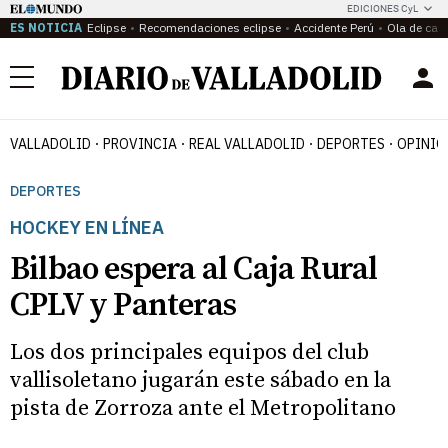
EDICIONES CyL
ES NOTICIA
Eclipse
Recomendaciones eclipse
Accidente Perú
Ola de calo
Menú
VALLADOLID
PROVINCIA
REAL VALLADOLID
DEPORTES
OPINIÓ
DEPORTES
HOCKEY EN LÍNEA
Bilbao espera al Caja Rural
CPLV y Panteras
Los dos principales equipos del club
vallisoletano jugarán este sábado en la
pista de Zorroza ante el Metropolitano