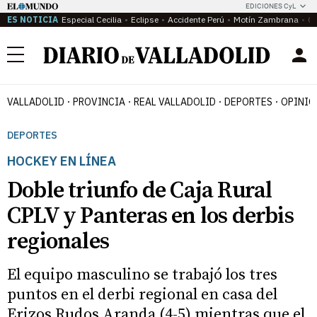
EDICIONES CyL
ES NOTICIA
Especial Cecilia
Eclipse
Accidente Perú
Motín Zambrana
Ca
Menú
VALLADOLID
PROVINCIA
REAL VALLADOLID
DEPORTES
OPINIÓ
DEPORTES
HOCKEY EN LÍNEA
Doble triunfo de Caja Rural
CPLV y Panteras en los derbis
regionales
El equipo masculino se trabajó los tres
puntos en el derbi regional en casa del
Erizos Rudos Aranda (4-5) mientras que el