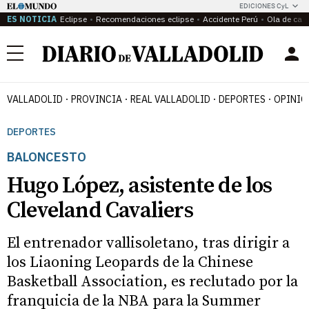
EDICIONES CyL
ES NOTICIA
Eclipse
Recomendaciones eclipse
Accidente Perú
Ola de calo
Menú
VALLADOLID
PROVINCIA
REAL VALLADOLID
DEPORTES
OPINIÓ
DEPORTES
BALONCESTO
Hugo López, asistente de los
Cleveland Cavaliers
El entrenador vallisoletano, tras dirigir a
los Liaoning Leopards de la Chinese
Basketball Association, es reclutado por la
franquicia de la NBA para la Summer