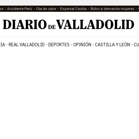
se
Accidente Perú
Ola de calor
Especial Cecilia
Búho a demanda mujeres
IA
REAL VALLADOLID
DEPORTES
OPINIÓN
CASTILLA Y LEÓN
CU