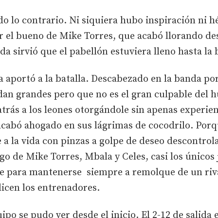
do lo contrario. Ni siquiera hubo inspiración ni h
er el bueno de Mike Torres, que acabó llorando d
da sirvió que el pabellón estuviera lleno hasta la
da aportó a la batalla. Descabezado en la banda po
edan grandes pero que no es el gran culpable del
atrás a los leones otorgándole sin apenas experie
 acabó ahogado en sus lágrimas de cocodrilo. Porq
 a la vida con pinzas a golpe de deseo descontrol
go de Mike Torres, Mbala y Celes, casi los únicos
 para mantenerse siempre a remolque de un riva
dicen los entrenadores.
po se pudo ver desde el inicio. El 2-12 de salida e