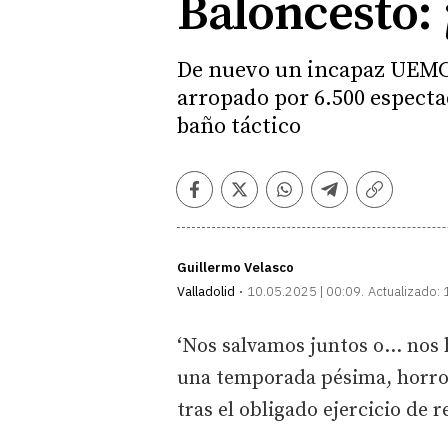
Baloncesto: 
De nuevo un incapaz UEMC R
arropado por 6.500 especta
baño táctico
Facebook
Twitter
Whatsapp
Telegram
Copiar
enlace
Guillermo Velasco
Valladolid
10.05.2025 | 00:09
Actualizado:
‘Nos salvamos juntos o... nos
una temporada pésima, horror
tras el obligado ejercicio de r