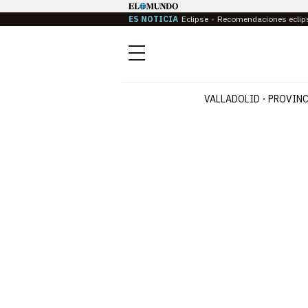
ES NOTICIA
Eclipse
Recomendaciones eclip
Menú
VALLADOLID
PROVINC