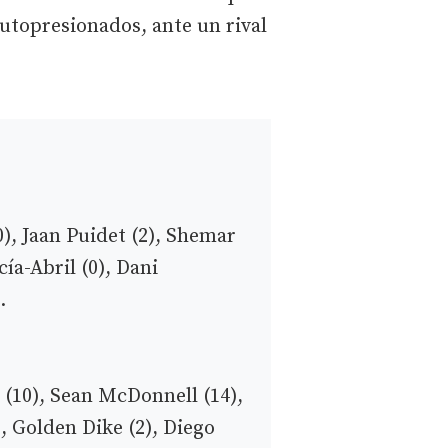
autopresionados, ante un rival
0), Jaan Puidet (2), Shemar
ía-Abril (0), Dani
.
 (10), Sean McDonnell (14),
), Golden Dike (2), Diego