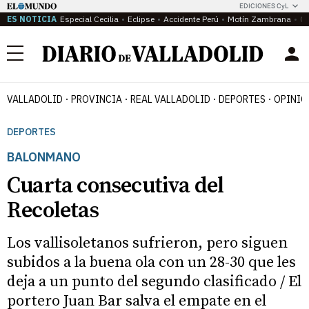
EDICIONES CyL
ES NOTICIA
Especial Cecilia
Eclipse
Accidente Perú
Motín Zambrana
Ca
Menú
VALLADOLID
PROVINCIA
REAL VALLADOLID
DEPORTES
OPINIÓ
DEPORTES
BALONMANO
Cuarta consecutiva del
Recoletas
Los vallisoletanos sufrieron, pero siguen
subidos a la buena ola con un 28-30 que les
deja a un punto del segundo clasificado / El
portero Juan Bar salva el empate en el