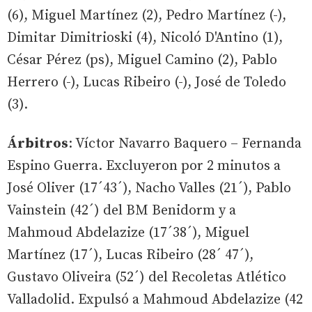
(6), Miguel Martínez (2), Pedro Martínez (-),
Dimitar Dimitrioski (4), Nicoló D'Antino (1),
César Pérez (ps), Miguel Camino (2), Pablo
Herrero (-), Lucas Ribeiro (-), José de Toledo
(3).
Árbitros
: Víctor Navarro Baquero – Fernanda
Espino Guerra. Excluyeron por 2 minutos a
José Oliver (17´43´), Nacho Valles (21´), Pablo
Vainstein (42´) del BM Benidorm y a
Mahmoud Abdelazize (17´38´), Miguel
Martínez (17´), Lucas Ribeiro (28´ 47´),
Gustavo Oliveira (52´) del Recoletas Atlético
Valladolid. Expulsó a Mahmoud Abdelazize (42