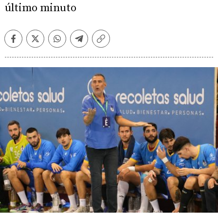
último minuto
Facebook
Twitter
Whatsapp
Telegram
Copiar
enlace