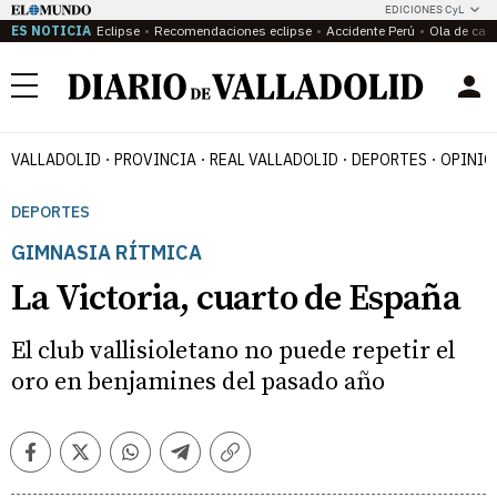
EDICIONES CyL
ES NOTICIA
Eclipse
Recomendaciones eclipse
Accidente Perú
Ola de calo
Menú
VALLADOLID
PROVINCIA
REAL VALLADOLID
DEPORTES
OPINIÓ
DEPORTES
GIMNASIA RÍTMICA
La Victoria, cuarto de España
El club vallisioletano no puede repetir el
oro en benjamines del pasado año
Facebook
Twitter
Whatsapp
Telegram
Copiar
enlace