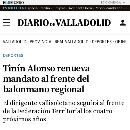
EDICIONES CyL
ES NOTICIA
Especial Cecilia
Eclipse
Accidente Perú
Motín Zambrana
Ca
Menú
VALLADOLID
PROVINCIA
REAL VALLADOLID
DEPORTES
OPINIÓ
DEPORTES
Tinín Alonso renueva
mandato al frente del
balonmano regional
El dirigente vallisoletano seguirá al frente
de la Federación Territorial los cuatro
próximos años