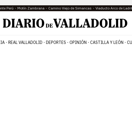
ente Perú
Motín Zambrana
Camino Viejo de Simancas
Viaducto Arco de Ladri
IA
REAL VALLADOLID
DEPORTES
OPINIÓN
CASTILLA Y LEÓN
CU