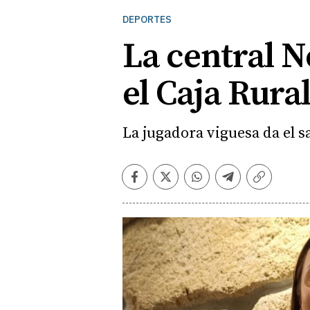
DEPORTES
La central N
el Caja Rura
La jugadora viguesa da el s
Facebook
Twitter
Whatsapp
Telegram
Copiar
enlace