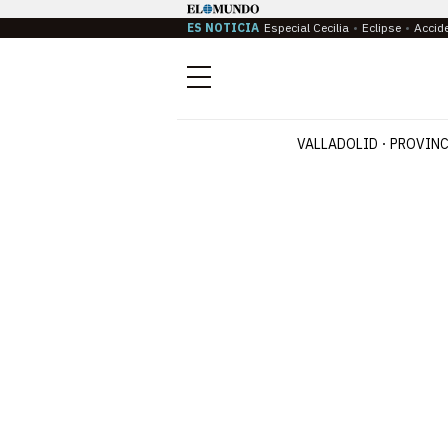
ES NOTICIA
Especial Cecilia
Eclipse
Accid
Menú
VALLADOLID
PROVINC