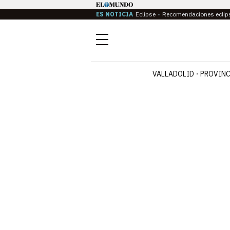
ES NOTICIA
Eclipse
Recomendaciones eclip
Menú
VALLADOLID
PROVINC