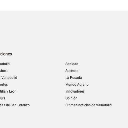
ciones
ladolid
Sanidad
vincia
Sucesos
l Valladolid
La Posada
ortes
Mundo Agrario
tilla y León
Innovadores
tura
Opinión
stas de San Lorenzo
Últimas noticias de Valladolid