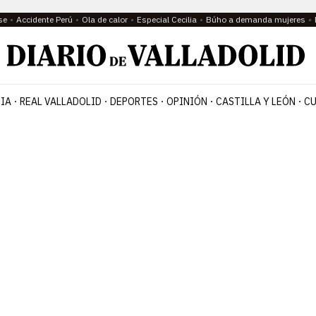
se
Accidente Perú
Ola de calor
Especial Cecilia
Búho a demanda mujeres
IA
REAL VALLADOLID
DEPORTES
OPINIÓN
CASTILLA Y LEÓN
CU