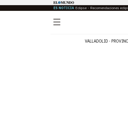
ES NOTICIA
Eclipse
Recomendaciones eclip
Menú
VALLADOLID
PROVINC