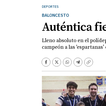
DEPORTES
BALONCESTO
Auténtica fi
Lleno absoluto en el polid
campeón a las 'espartanas’
Facebook
Twitter
Whatsapp
Telegram
Copiar
enlace