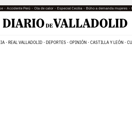
se
Accidente Perú
Ola de calor
Especial Cecilia
Búho a demanda mujeres
IA
REAL VALLADOLID
DEPORTES
OPINIÓN
CASTILLA Y LEÓN
CU