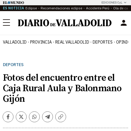
EDICIONES CyL
ES NOTICIA
Eclipse
Recomendaciones eclipse
Accidente Perú
Ola de calo
Menú
VALLADOLID
PROVINCIA
REAL VALLADOLID
DEPORTES
OPINIÓ
DEPORTES
Fotos del encuentro entre el
Caja Rural Aula y Balonmano
Gijón
Facebook
Twitter
Whatsapp
Telegram
Copiar
enlace