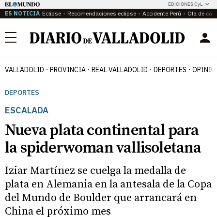
EDICIONES CyL
ES NOTICIA
Eclipse
Recomendaciones eclipse
Accidente Perú
Ola de calo
Menú
VALLADOLID
PROVINCIA
REAL VALLADOLID
DEPORTES
OPINIÓ
DEPORTES
ESCALADA
Nueva plata continental para
la spiderwoman vallisoletana
Iziar Martínez se cuelga la medalla de
plata en Alemania en la antesala de la Copa
del Mundo de Boulder que arrancará en
China el próximo mes