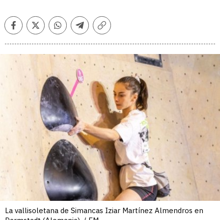
Facebook
Twitter
Whatsapp
Telegram
Copiar
enlace
La vallisoletana de Simancas Iziar Martínez Almendros en