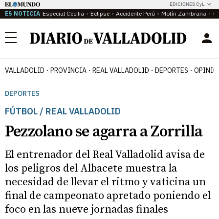
EDICIONES CyL
ES NOTICIA
Especial Cecilia
Eclipse
Accidente Perú
Motín Zambrana
Ca
Menú
VALLADOLID
PROVINCIA
REAL VALLADOLID
DEPORTES
OPINIÓ
DEPORTES
FÚTBOL / REAL VALLADOLID
Pezzolano se agarra a Zorrilla
El entrenador del Real Valladolid avisa de
los peligros del Albacete muestra la
necesidad de llevar el ritmo y vaticina un
final de campeonato apretado poniendo el
foco en las nueve jornadas finales