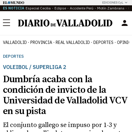
EDICIONES CyL
ES NOTICIA
Especial Cecilia
Eclipse
Accidente Perú
Motín Zambrana
Ca
Menú
VALLADOLID
PROVINCIA
REAL VALLADOLID
DEPORTES
OPINIÓ
DEPORTES
VOLEIBOL / SUPERLIGA 2
Dumbría acaba con la
condición de invicto de la
Universidad de Valladolid VCV
en su pista
El conjunto gallego se impuso por 1-3 y