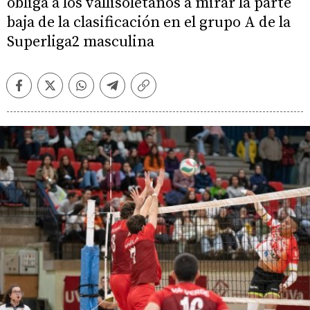
obliga a los vallisoletanos a mirar la parte
baja de la clasificación en el grupo A de la
Superliga2 masculina
Facebook
Twitter
Whatsapp
Telegram
Copiar
enlace