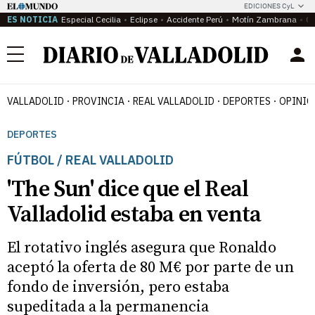
EDICIONES CyL
ES NOTICIA
Especial Cecilia
Eclipse
Accidente Perú
Motín Zambrana
Ca
Menú
VALLADOLID
PROVINCIA
REAL VALLADOLID
DEPORTES
OPINIÓ
DEPORTES
FÚTBOL / REAL VALLADOLID
'The Sun' dice que el Real
Valladolid estaba en venta
El rotativo inglés asegura que Ronaldo
aceptó la oferta de 80 M€ por parte de un
fondo de inversión, pero estaba
supeditada a la permanencia