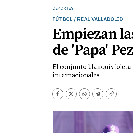
DEPORTES
FÚTBOL / REAL VALLADOLID
Empiezan las
de 'Papa' Pe
El conjunto blanquivioleta 
internacionales
Facebook
Twitter
Whatsapp
Telegram
Copiar
enlace