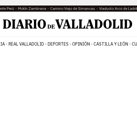
ente Perú
Motín Zambrana
Camino Viejo de Simancas
Viaducto Arco de Ladri
IA
REAL VALLADOLID
DEPORTES
OPINIÓN
CASTILLA Y LEÓN
CU