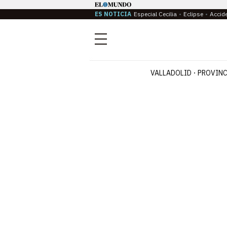
ES NOTICIA
Especial Cecilia
Eclipse
Accid
Menú
VALLADOLID
PROVINC