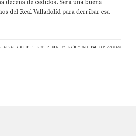
na decena de cedidos. Será una buena
os del Real Valladolid para derribar esa
REAL VALLADOLID CF
ROBERT KENEDY
RAÚL MORO
PAULO PEZZOLANO
FÚTB