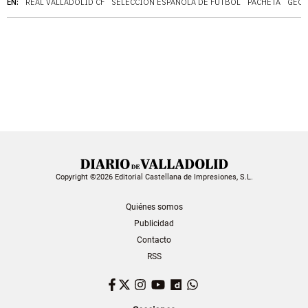
EN:
REAL VALLADOLID CF
SELECCIÓN ESPAÑOLA DE FÚTBOL
PACHETA
GEOR
Copyright ©2026 Editorial Castellana de Impresiones, S.L.
Quiénes somos
Publicidad
Contacto
RSS
Facebook
Twitter
Instagram
YouTube
Dailymotion
WhatsApp