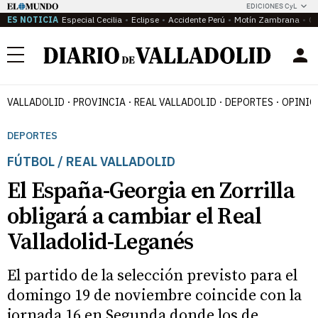
EDICIONES CyL
ES NOTICIA
Especial Cecilia
Eclipse
Accidente Perú
Motín Zambrana
Ca
Menú
VALLADOLID
PROVINCIA
REAL VALLADOLID
DEPORTES
OPINIÓ
DEPORTES
FÚTBOL / REAL VALLADOLID
El España-Georgia en Zorrilla
obligará a cambiar el Real
Valladolid-Leganés
El partido de la selección previsto para el
domingo 19 de noviembre coincide con la
jornada 16 en Segunda donde los de