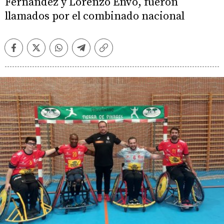
Fernández y Lorenzo Envó, fueron
llamados por el combinado nacional
Facebook
Twitter
Whatsapp
Telegram
Copiar
enlace