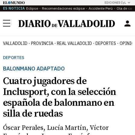
EDICIONES CyL
ES NOTICIA
Eclipse
Recomendaciones eclipse
Accidente Perú
Ola de calo
Menú
VALLADOLID
PROVINCIA
REAL VALLADOLID
DEPORTES
OPINIÓ
DEPORTES
BALONMANO ADAPTADO
Cuatro jugadores de
Inclusport, con la selección
española de balonmano en
silla de ruedas
Óscar Perales, Lucía Martín, Víctor