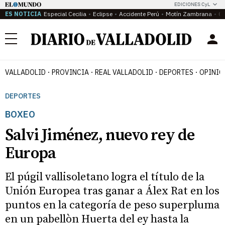
EDICIONES CyL
ES NOTICIA
Especial Cecilia
Eclipse
Accidente Perú
Motín Zambrana
Ca
Menú
VALLADOLID
PROVINCIA
REAL VALLADOLID
DEPORTES
OPINIÓ
DEPORTES
BOXEO
Salvi Jiménez, nuevo rey de
Europa
El púgil vallisoletano logra el título de la
Unión Europea tras ganar a Álex Rat en los
puntos en la categoría de peso superpluma
en un pabellòn Huerta del ey hasta la