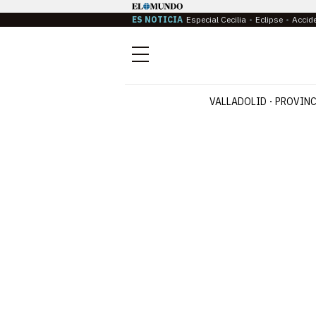
ES NOTICIA
Especial Cecilia
Eclipse
Accid
Menú
VALLADOLID
PROVINC