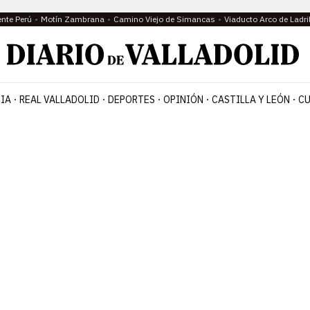
ente Perú
Motín Zambrana
Camino Viejo de Simancas
Viaducto Arco de Ladri
IA
REAL VALLADOLID
DEPORTES
OPINIÓN
CASTILLA Y LEÓN
CU