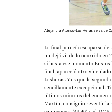
Alejandra Alonso-Las Heras se va de Ca
La final parecía escaparse de 
un dejá vù de lo ocurrido en 20
si hasta ese momento Bustos h
final, apareció otro vinculado
Lasheras. Y es que la segunda
sencillamente excepcional. Tir
últimos minutos del encuentr
Martín, consiguió revertir la 
campeonas (44-40) y el MVP d