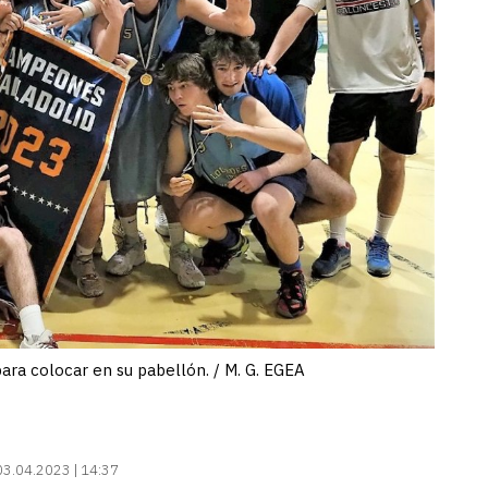
ara colocar en su pabellón. / M. G. EGEA
03.04.2023 | 14:37