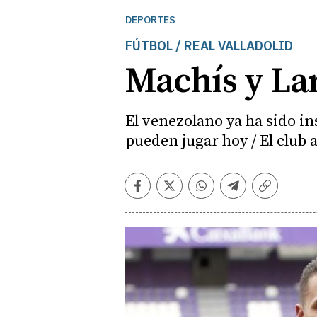
DEPORTES
FÚTBOL / REAL VALLADOLID
Machís y Lar
El venezolano ya ha sido ins
pueden jugar hoy / El club 
Facebook
Twitter
Whatsapp
Telegram
Copiar
enlace