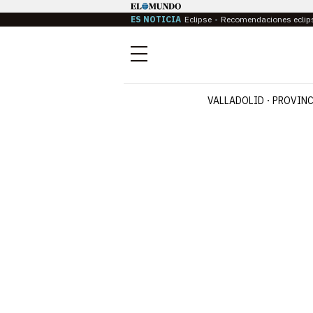
ES NOTICIA
Eclipse
Recomendaciones eclip
Menú
VALLADOLID
PROVINC