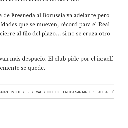
la de Fresneda al Borussia va adelante pero
tidades que se mueven, récord para el Real
ierre al filo del plazo... si no se cruza otro
an más despacio. El club pide por el israelí
lemente se quede.
SMAN
PACHETA
REAL VALLADOLID CF
LALIGA SANTANDER
LALIGA
FÚTBOL
E