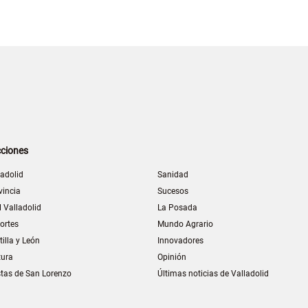
ciones
ladolid
Sanidad
vincia
Sucesos
l Valladolid
La Posada
ortes
Mundo Agrario
tilla y León
Innovadores
tura
Opinión
stas de San Lorenzo
Últimas noticias de Valladolid