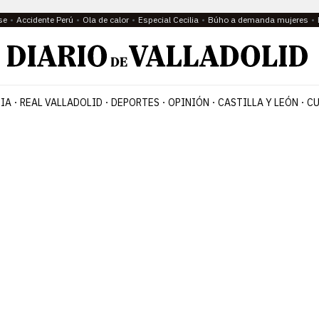
se
Accidente Perú
Ola de calor
Especial Cecilia
Búho a demanda mujeres
IA
REAL VALLADOLID
DEPORTES
OPINIÓN
CASTILLA Y LEÓN
CU