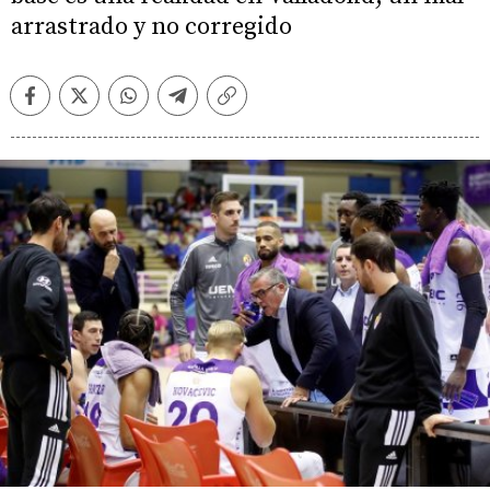
arrastrado y no corregido
Facebook
Twitter
Whatsapp
Telegram
Copiar
enlace