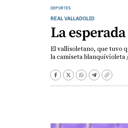
DEPORTES
REAL VALLADOLID
La esperada 
El vallisoletano, que tuvo q
la camiseta blanquivioleta 
Facebook
Twitter
Whatsapp
Telegram
Copiar
enlace