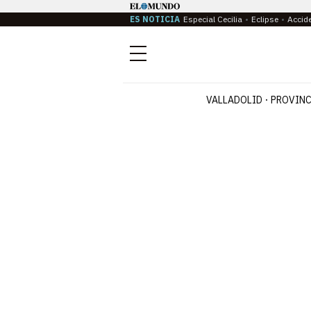
ES NOTICIA
Especial Cecilia
Eclipse
Accid
Menú
VALLADOLID
PROVINC