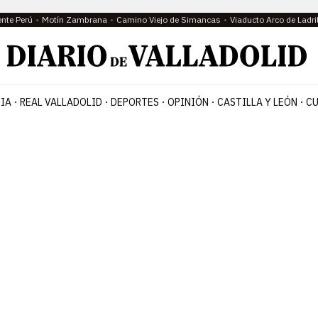
ente Perú
Motín Zambrana
Camino Viejo de Simancas
Viaducto Arco de Ladri
IA
REAL VALLADOLID
DEPORTES
OPINIÓN
CASTILLA Y LEÓN
CU