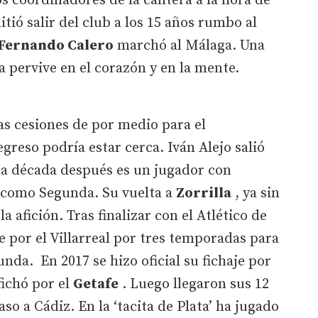
s coordinadores de la cantera a la hora de
itió salir del club a los 15 años rumbo al
Fernando Calero
marchó al Málaga. Una
a pervive en el corazón y en la mente.
s cesiones de por medio para el
egreso podría estar cerca. Iván Alejo salió
una década después es un jugador con
 como Segunda. Su vuelta a
Zorrilla
, ya sin
la afición. Tras finalizar con el Atlético de
e por el Villarreal por tres temporadas para
nda. En 2017 se hizo oficial su fichaje por
fichó por el
Getafe
. Luego llegaron sus 12
so a Cádiz. En la ‘tacita de Plata’ ha jugado