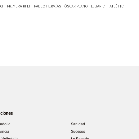
 CF
PRIMERA RFEF
PABLO HERVÍAS
ÓSCAR PLANO
EIBAR CF
ATLÉTICO DE MA
ciones
ladolid
Sanidad
vincia
Sucesos
l Valladolid
La Posada