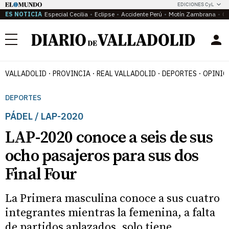
EDICIONES CyL
ES NOTICIA
Especial Cecilia
Eclipse
Accidente Perú
Motín Zambrana
Ca
Menú
VALLADOLID
PROVINCIA
REAL VALLADOLID
DEPORTES
OPINIÓ
DEPORTES
PÁDEL / LAP-2020
LAP-2020 conoce a seis de sus
ocho pasajeros para sus dos
Final Four
La Primera masculina conoce a sus cuatro
integrantes mientras la femenina, a falta
de partidos aplazados, solo tiene