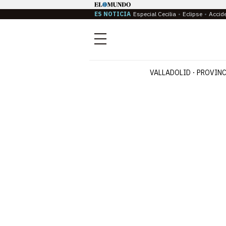
ES NOTICIA
Especial Cecilia
Eclipse
Accid
Menú
VALLADOLID
PROVINC