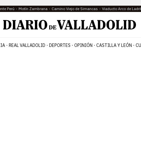
ente Perú
Motín Zambrana
Camino Viejo de Simancas
Viaducto Arco de Ladri
IA
REAL VALLADOLID
DEPORTES
OPINIÓN
CASTILLA Y LEÓN
CU