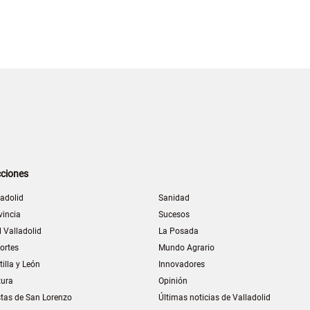
ciones
ladolid
Sanidad
vincia
Sucesos
l Valladolid
La Posada
ortes
Mundo Agrario
tilla y León
Innovadores
tura
Opinión
stas de San Lorenzo
Últimas noticias de Valladolid